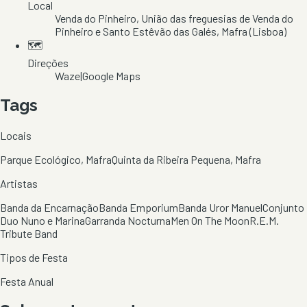
Local
Venda do Pinheiro
, União das freguesias de Venda do
Pinheiro e Santo Estêvão das Galés
, Mafra
(Lisboa)
🗺️
Direções
Waze
|
Google Maps
Tags
Locais
Parque Ecológico, Mafra
Quinta da Ribeira Pequena, Mafra
Artistas
Banda da Encarnação
Banda Emporium
Banda Uror Manuel
Conjunto
Duo Nuno e Marina
Garranda Nocturna
Men On The Moon
R.E.M.
Tribute Band
Tipos de Festa
Festa Anual