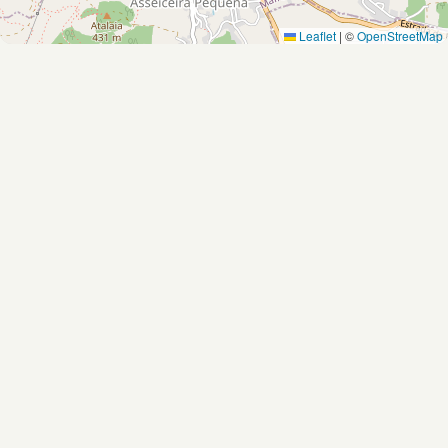
Leaflet
|
©
OpenStreetMap