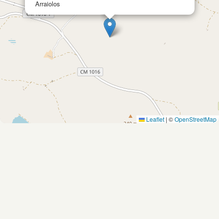
Arraiolos
Leaflet
|
©
OpenStreetMap