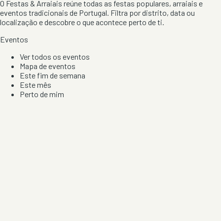
O Festas & Arraiais reúne todas as festas populares, arraiais e
eventos tradicionais de Portugal. Filtra por distrito, data ou
localização e descobre o que acontece perto de ti.
Eventos
Ver todos os eventos
Mapa de eventos
Este fim de semana
Este mês
Perto de mim
Por artista, local e tipo de festa
Por Localização
Todos os distritos
Distrito de Braga
Distrito do Porto
Distrito de Lisboa
Distrito de Faro
Informação
Sobre Nós
Contacto