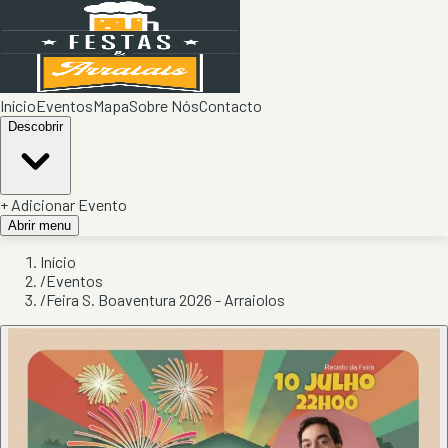
Início
Eventos
Mapa
Sobre Nós
Contacto
Descobrir
+ Adicionar Evento
Abrir menu
Início
/
Eventos
/
Feira S. Boaventura 2026 - Arraiolos