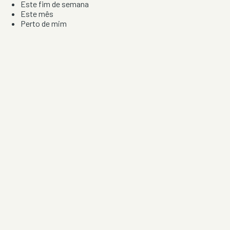
Este fim de semana
Este mês
Perto de mim
Por artista, local e tipo de festa
Por Localização
Todos os distritos
Distrito de Braga
Distrito do Porto
Distrito de Lisboa
Distrito de Faro
Informação
Sobre Nós
Contacto
Privacidade e Condições
Aviso de Cookies
Redes Sociais
©
2026
Festas & Arraiais. Todos os direitos reservados.