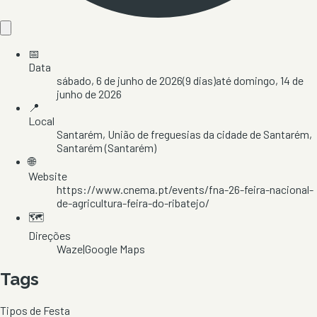
📅
Data
sábado, 6 de junho de 2026
(
9
dias)
até
domingo, 14 de
junho de 2026
📍
Local
Santarém
, União de freguesias da cidade de Santarém
,
Santarém
(Santarém)
🌐
Website
https://www.cnema.pt/events/fna-26-feira-nacional-
de-agricultura-feira-do-ribatejo/
🗺️
Direções
Waze
|
Google Maps
Tags
Tipos de Festa