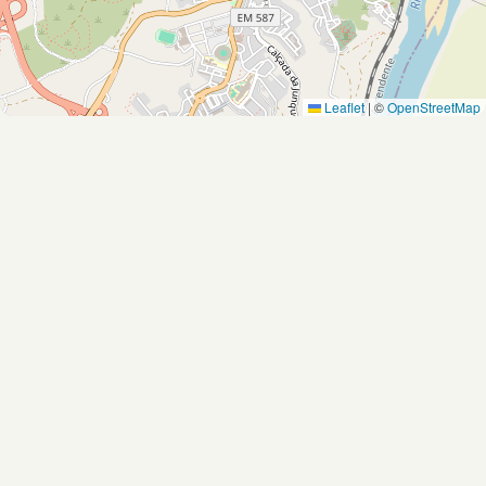
Leaflet
|
©
OpenStreetMap