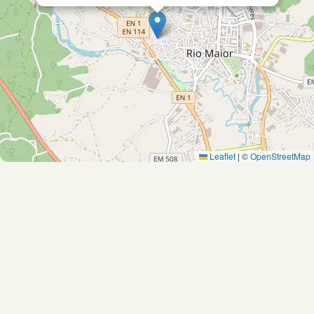
Leaflet
|
©
OpenStreetMap