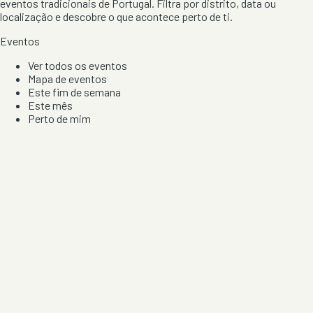
eventos tradicionais de Portugal. Filtra por distrito, data ou
localização e descobre o que acontece perto de ti.
Eventos
Ver todos os eventos
Mapa de eventos
Este fim de semana
Este mês
Perto de mim
Por artista, local e tipo de festa
Por Localização
Todos os distritos
Distrito de Braga
Distrito do Porto
Distrito de Lisboa
Distrito de Faro
Informação
Sobre Nós
Contacto
Privacidade e Condições