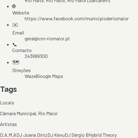
Rio Maior
, Rio Maior
, Rio Maior
(Santarém)
🌐
Website
https://www.facebook.com/municipioderiomaior
✉️
Email
geral@cm-riomaior.pt
📞
Contacto
243999300
🗺️
Direções
Waze
|
Google Maps
Tags
Locais
Câmara Municipal, Rio Maior
Artistas
D.A.M.A
DJ Joana Diniz
DJ Kevu
DJ Sérgio B
Hybrid Theory