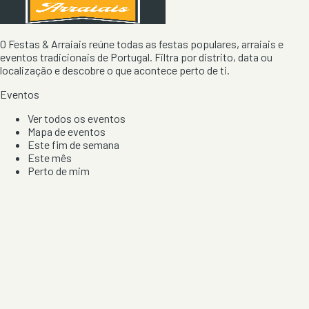
O Festas & Arraiais reúne todas as festas populares, arraiais e
eventos tradicionais de Portugal. Filtra por distrito, data ou
localização e descobre o que acontece perto de ti.
Eventos
Ver todos os eventos
Mapa de eventos
Este fim de semana
Este mês
Perto de mim
Por artista, local e tipo de festa
Por Localização
Todos os distritos
Distrito de Braga
Distrito do Porto
Distrito de Lisboa
Distrito de Faro
Informação