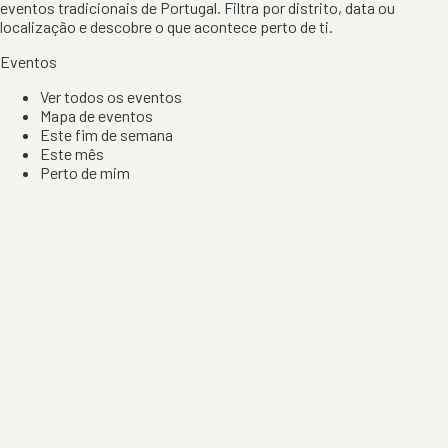
eventos tradicionais de Portugal. Filtra por distrito, data ou
localização e descobre o que acontece perto de ti.
Eventos
Ver todos os eventos
Mapa de eventos
Este fim de semana
Este mês
Perto de mim
Por artista, local e tipo de festa
Por Localização
Todos os distritos
Distrito de Braga
Distrito do Porto
Distrito de Lisboa
Distrito de Faro
Informação
Sobre Nós
Contacto
Privacidade e Condições