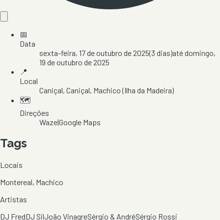
📅
Data
sexta-feira, 17 de outubro de 2025
(
3
dias)
até
domingo,
19 de outubro de 2025
📍
Local
Caniçal
, Caniçal
, Machico
(Ilha da Madeira)
🗺️
Direções
Waze
|
Google Maps
Tags
Locais
Montereal, Machico
Artistas
DJ Fred
DJ Sil
João Vinagre
Sérgio & André
Sérgio Rossi