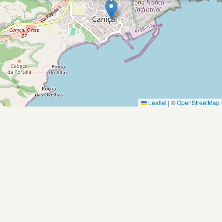
Leaflet
|
©
OpenStreetMap