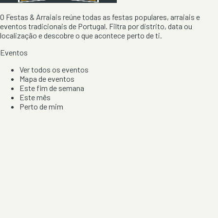
O Festas & Arraiais reúne todas as festas populares, arraiais e
eventos tradicionais de Portugal. Filtra por distrito, data ou
localização e descobre o que acontece perto de ti.
Eventos
Ver todos os eventos
Mapa de eventos
Este fim de semana
Este mês
Perto de mim
Por artista, local e tipo de festa
Por Localização
Todos os distritos
Distrito de Braga
Distrito do Porto
Distrito de Lisboa
Distrito de Faro
Informação