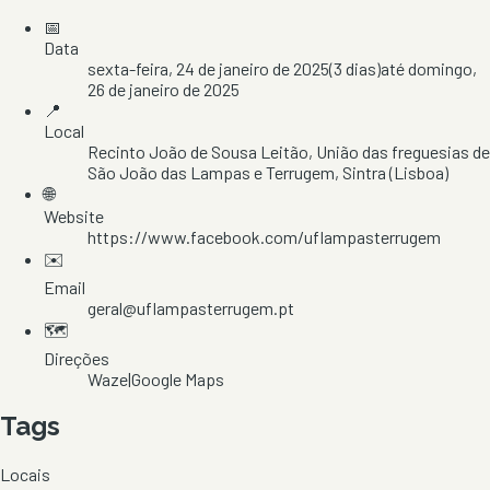
📅
Data
sexta-feira, 24 de janeiro de 2025
(
3
dias)
até
domingo,
26 de janeiro de 2025
📍
Local
Recinto João de Sousa Leitão
, União das freguesias de
São João das Lampas e Terrugem
, Sintra
(Lisboa)
🌐
Website
https://www.facebook.com/uflampasterrugem
✉️
Email
geral@uflampasterrugem.pt
🗺️
Direções
Waze
|
Google Maps
Tags
Locais