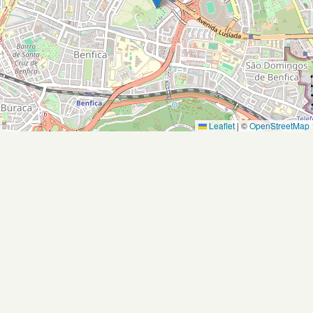
Leaflet
|
©
OpenStreetMap