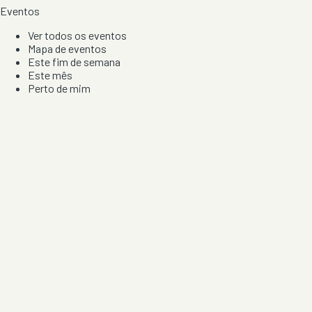
Eventos
Ver todos os eventos
Mapa de eventos
Este fim de semana
Este mês
Perto de mim
Por artista, local e tipo de festa
Por Localização
Todos os distritos
Distrito de Braga
Distrito do Porto
Distrito de Lisboa
Distrito de Faro
Informação
Sobre Nós
Contacto
Privacidade e Condições
Aviso de Cookies