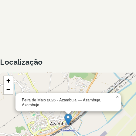
Localização
+
−
×
Feira de Maio 2026 - Azambuja — Azambuja,
Azambuja