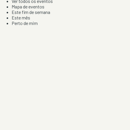
Ver todos os eventos
Mapa de eventos
Este fim de semana
Este mês
Perto de mim
Por artista, local e tipo de festa
Por Localização
Todos os distritos
Distrito de Braga
Distrito do Porto
Distrito de Lisboa
Distrito de Faro
Informação
Sobre Nós
Contacto
Privacidade e Condições
Aviso de Cookies
Redes Sociais