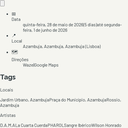
📅
Data
quinta-feira, 28 de maio de 2026
(
5
dias)
até
segunda-
feira, 1 de junho de 2026
📍
Local
Azambuja
, Azambuja
, Azambuja
(Lisboa)
🗺️
Direções
Waze
|
Google Maps
Tags
Locais
Jardim Urbano, Azambuja
Praça do Município, Azambuja
Rossio,
Azambuja
Artistas
D.A.M.A
La Cuarta Cuerda
PHAROL
Sangre Ibérico
Wilson Honrado