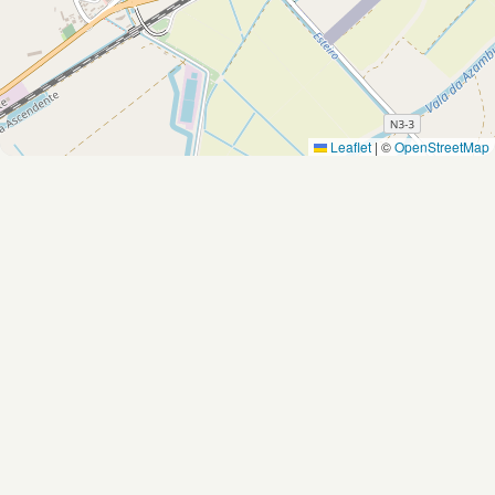
Leaflet
|
©
OpenStreetMap