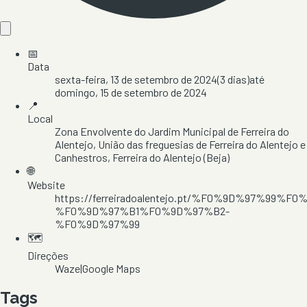
📅
Data
sexta-feira, 13 de setembro de 2024
(
3
dias)
até
domingo, 15 de setembro de 2024
📍
Local
Zona Envolvente do Jardim Municipal de Ferreira do
Alentejo
, União das freguesias de Ferreira do Alentejo e
Canhestros
, Ferreira do Alentejo
(Beja)
🌐
Website
https://ferreiradoalentejo.pt/%F0%9D%97%
%F0%9D%97%B1%F0%9D%97%B2-
%F0%9D%97%99
🗺️
Direções
Waze
|
Google Maps
Tags