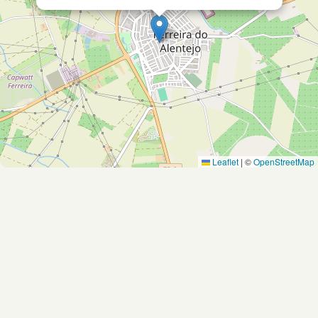
Leaflet
|
©
OpenStreetMap