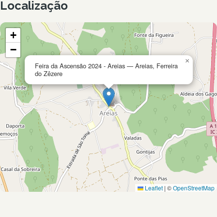
Localização
+
−
×
Feira da Ascensão 2024 - Areias — Areias, Ferreira
do Zêzere
Leaflet
|
©
OpenStreetMap