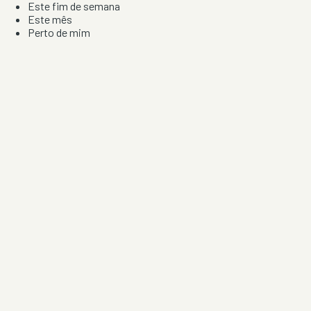
Este fim de semana
Este mês
Perto de mim
Por artista, local e tipo de festa
Por Localização
Todos os distritos
Distrito de Braga
Distrito do Porto
Distrito de Lisboa
Distrito de Faro
Informação
Sobre Nós
Contacto
Privacidade e Condições
Aviso de Cookies
Redes Sociais
©
2026
Festas & Arraiais. Todos os direitos reservados.