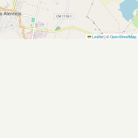
Leaflet
|
©
OpenStreetMap