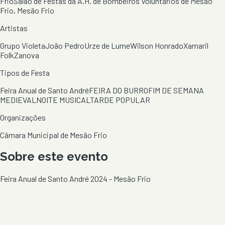
Frio
Salão de Festas da A.H. de Bombeiros Voluntários de Mesão
Frio, Mesão Frio
Artistas
Grupo Violeta
João Pedro
Urze de Lume
Wilson Honrado
Xamaril
Folk
Zanova
Tipos de Festa
Feira Anual de Santo André
FEIRA DO BURRO
FIM DE SEMANA
MEDIEVAL
NOITE MUSICAL
TARDE POPULAR
Organizações
Câmara Municipal de Mesão Frio
Sobre este evento
Feira Anual de Santo André 2024 - Mesão Frio