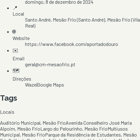
domingo, 8 de dezembro de 2024
📍
Local
Santo André
, Mesão Frio (Santo André)
, Mesão Frio
(Vila
Real)
🌐
Website
https://www.facebook.com/aportadodouro
✉️
Email
geral@cm-mesaofrio.pt
🗺️
Direções
Waze
|
Google Maps
Tags
Locais
Auditório Municipal, Mesão Frio
Avenida Conselheiro José Maria
Alpoim, Mesão Frio
Largo do Pelourinho, Mesão Frio
Multiusos
Municipal, Mesão Frio
Parque da Residência de Estudantes, Mesão