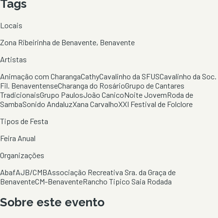
Tags
Locais
Zona Ribeirinha de Benavente, Benavente
Artistas
Animação com Charanga
Cathy
Cavalinho da SFUS
Cavalinho da Soc.
Fil. Benaventense
Charanga do Rosário
Grupo de Cantares
Tradicionais
Grupo Paulos
João Canico
Noite Jovem
Roda de
Samba
Sonido Andaluz
Xana Carvalho
XXI Festival de Folclore
Tipos de Festa
Feira Anual
Organizações
Abaf
AJB/CMB
Associação Recreativa Sra. da Graça de
Benavente
CM-Benavente
Rancho Tipico Saia Rodada
Sobre este evento