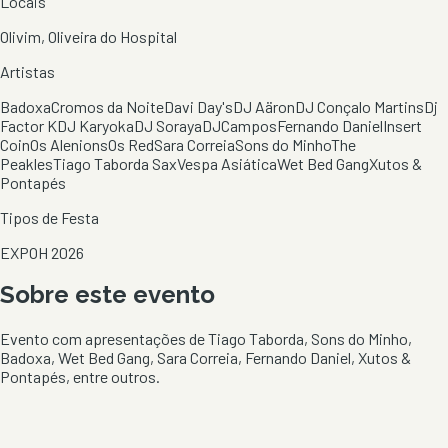
Locais
Olivim, Oliveira do Hospital
Artistas
Badoxa
Cromos da Noite
Davi Day's
DJ Aäron
DJ Conçalo Martins
Dj
Factor K
DJ Karyoka
DJ Soraya
DJCampos
Fernando Daniel
Insert
Coin
Os Alenions
Os Red
Sara Correia
Sons do Minho
The
Peakles
Tiago Taborda Sax
Vespa Asiática
Wet Bed Gang
Xutos &
Pontapés
Tipos de Festa
EXPOH 2026
Sobre este evento
Evento com apresentações de Tiago Taborda, Sons do Minho,
Badoxa, Wet Bed Gang, Sara Correia, Fernando Daniel, Xutos &
Pontapés, entre outros.