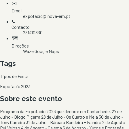
✉️
Email
expofacic@inova-em.pt
📞
Contacto
231410830
🗺️
Direções
Waze
|
Google Maps
Tags
Tipos de Festa
Expofacic 2023
Sobre este evento
Programa da Expofacic 2023 que decorre em Cantanhede. 27 de
Julho - Diogo Piçarra 28 de Julho - Os Quatro e Meia 30 de Julho -
Tony Carreira 31 de Julho - Bárbara Bandeira + Ivandro 2 de Agosto -
Rui Veloso 4 de Agosto - Calema 6 de Agosto - Xutos e Pontapés