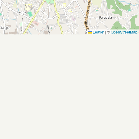
Leaflet
|
©
OpenStreetMap