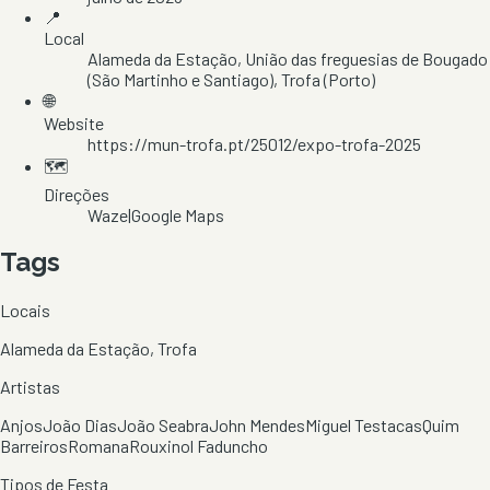
📍
Local
Alameda da Estação
, União das freguesias de Bougado
(São Martinho e Santiago)
, Trofa
(Porto)
🌐
Website
https://mun-trofa.pt/25012/expo-trofa-2025
🗺️
Direções
Waze
|
Google Maps
Tags
Locais
Alameda da Estação, Trofa
Artistas
Anjos
João Dias
João Seabra
John Mendes
Miguel Testacas
Quim
Barreiros
Romana
Rouxinol Faduncho
Tipos de Festa