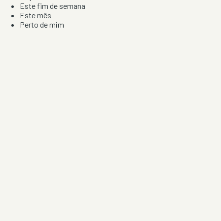
Este fim de semana
Este mês
Perto de mim
Por artista, local e tipo de festa
Por Localização
Todos os distritos
Distrito de Braga
Distrito do Porto
Distrito de Lisboa
Distrito de Faro
Informação
Sobre Nós
Contacto
Privacidade e Condições
Aviso de Cookies
Redes Sociais
©
2026
Festas & Arraiais. Todos os direitos reservados.