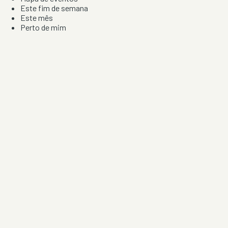
Este fim de semana
Este mês
Perto de mim
Por artista, local e tipo de festa
Por Localização
Todos os distritos
Distrito de Braga
Distrito do Porto
Distrito de Lisboa
Distrito de Faro
Informação
Sobre Nós
Contacto
Privacidade e Condições
Aviso de Cookies
Redes Sociais