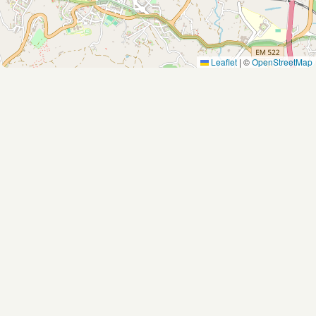
Leaflet
|
©
OpenStreetMap