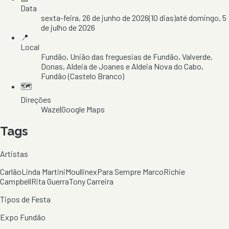
Data
sexta-feira, 26 de junho de 2026
(
10
dias)
até
domingo, 5
de julho de 2026
📍
Local
Fundão
, União das freguesias de Fundão, Valverde,
Donas, Aldeia de Joanes e Aldeia Nova do Cabo
,
Fundão
(Castelo Branco)
🗺️
Direções
Waze
|
Google Maps
Tags
Artistas
Carlão
Linda Martini
Moullinex
Para Sempre Marco
Richie
Campbell
Rita Guerra
Tony Carreira
Tipos de Festa
Expo Fundão