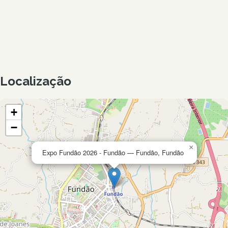
Localização
+
−
×
Expo Fundão 2026 - Fundão — Fundão, Fundão