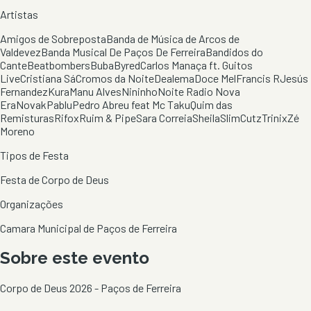
Artistas
Amigos de Sobreposta
Banda de Música de Arcos de
Valdevez
Banda Musical De Paços De Ferreira
Bandidos do
Cante
Beatbombers
Buba
Byred
Carlos Manaça ft. Guitos
Live
Cristiana Sá
Cromos da Noite
Dealema
Doce Mel
Francis R
Jesús
Fernandez
Kura
Manu Alves
Nininho
Noite Radio Nova
Era
Novak
Pablu
Pedro Abreu feat Mc Taku
Quim das
Remisturas
Rifox
Ruim & Pipe
Sara Correia
Sheila
SlimCutz
Trinix
Zé
Moreno
Tipos de Festa
Festa de Corpo de Deus
Organizações
Camara Municipal de Paços de Ferreira
Sobre este evento
Corpo de Deus 2026 - Paços de Ferreira