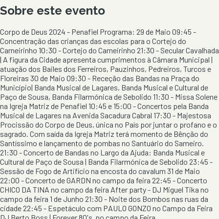
Sobre este evento
Corpo de Deus 2024 - Penafiel Programa: 29 de Maio 09:45 -
Concentração das crianças das escolas para o Cortejo do
Carneirinho 10:30 - Cortejo do Carneirinho 21:30 - Secular Cavalhada
| A figura da Cidade apresenta cumprimentos à Câmara Municipal |
atuação dos Bailes dos Ferreiros, Pauzinhos, Pedreiros, Turcos e
Floreiras 30 de Maio 09:30 - Receção das Bandas na Praça do
Município| Banda Musical de Lagares, Banda Musical e Cultural de
Paço de Sousa, Banda Filarmónica de Sebolido 11:30 - Missa Solene
na Igreja Matriz de Penafiel 10:45 e 15:00 - Concertos pela Banda
Musical de Lagares na Avenida Sacadura Cabral 17:30 - Majestosa
Procissão do Corpo de Deus, única no País por juntar o profano e o
sagrado. Com saída da Igreja Matriz terá momento de Bênção do
Santíssimo e lançamento de pombas no Santuário do Sameiro.
21:30 - Concerto de Bandas no Largo da Ajuda: Banda Musical e
Cultural de Paço de Sousa | Banda Filarmónica de Sebolido 23:45 -
Sessão de Fogo de Artifício na encosta do cavalum 31 de Maio
22:00 - Concerto de GARDN no campo da feira 22:45 - Concerto
CHICO DA TINA no campo da feira After party - DJ Miguel Tika no
campo da feira 1 de Junho 21:30 - Noite dos Bombos nas ruas da
cidade 22:45 - Espetáculo com PAULO GONZO no Campo da Feira
DJ Berto Boss | Forever 80's, no campo da Feira