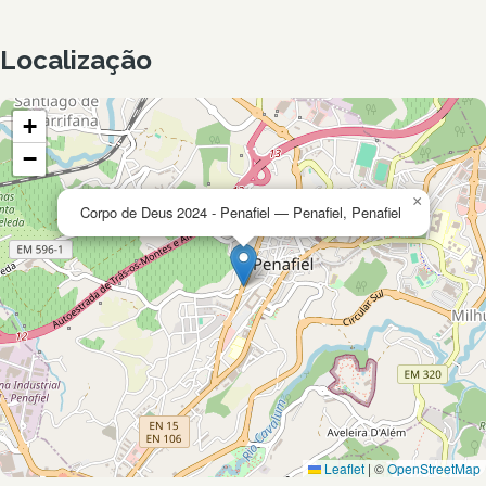
Localização
+
−
×
Corpo de Deus 2024 - Penafiel — Penafiel, Penafiel
Leaflet
|
©
OpenStreetMap