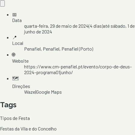
📅
Data
quarta-feira, 29 de maio de 2024
(
4
dias)
até
sábado, 1 de
junho de 2024
📍
Local
Penafiel
, Penafiel
, Penafiel
(Porto)
🌐
Website
https://www.cm-penafiel.pt/evento/corpo-de-deus-
2024-programa01junho/
🗺️
Direções
Waze
|
Google Maps
Tags
Tipos de Festa
Festas da Vila e do Concelho