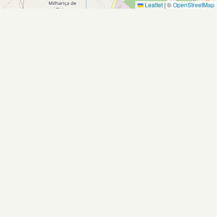
Leaflet
|
©
OpenStreetMap