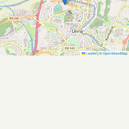
Leaflet
|
©
OpenStreetMap