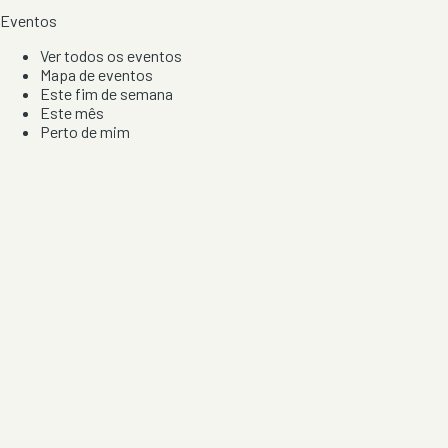
Eventos
Ver todos os eventos
Mapa de eventos
Este fim de semana
Este mês
Perto de mim
Por artista, local e tipo de festa
Por Localização
Todos os distritos
Distrito de Braga
Distrito do Porto
Distrito de Lisboa
Distrito de Faro
Informação
Sobre Nós
Contacto
Privacidade e Condições
Aviso de Cookies