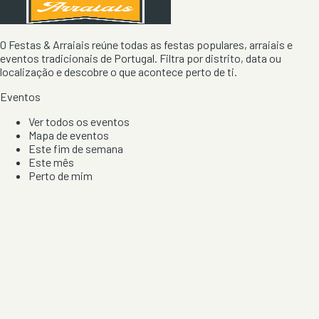
O Festas & Arraiais reúne todas as festas populares, arraiais e
eventos tradicionais de Portugal. Filtra por distrito, data ou
localização e descobre o que acontece perto de ti.
Eventos
Ver todos os eventos
Mapa de eventos
Este fim de semana
Este mês
Perto de mim
Por artista, local e tipo de festa
Por Localização
Todos os distritos
Distrito de Braga
Distrito do Porto
Distrito de Lisboa
Distrito de Faro
Informação