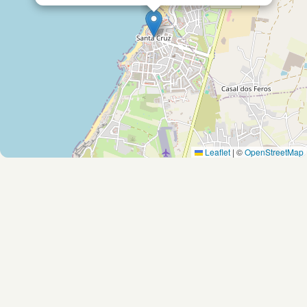
Leaflet
|
©
OpenStreetMap