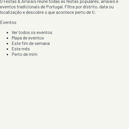
O Festas & Arraiais reúne todas as festas populares, arraiais e
eventos tradicionais de Portugal. Filtra por distrito, data ou
localização e descobre o que acontece perto de ti.
Eventos
Ver todos os eventos
Mapa de eventos
Este fim de semana
Este mês
Perto de mim
Por artista, local e tipo de festa
Por Localização
Todos os distritos
Distrito de Braga
Distrito do Porto
Distrito de Lisboa
Distrito de Faro
Informação
Sobre Nós
Contacto