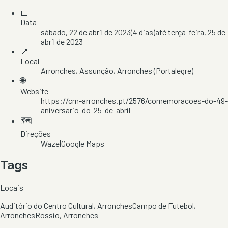
📅
Data
sábado, 22 de abril de 2023
(
4
dias)
até
terça-feira, 25 de
abril de 2023
📍
Local
Arronches
, Assunção
, Arronches
(Portalegre)
🌐
Website
https://cm-arronches.pt/2576/comemoracoes-do-49-
aniversario-do-25-de-abril
🗺️
Direções
Waze
|
Google Maps
Tags
Locais
Auditório do Centro Cultural, Arronches
Campo de Futebol,
Arronches
Rossio, Arronches