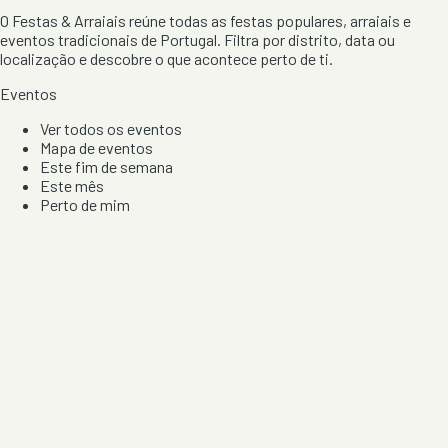
O Festas & Arraiais reúne todas as festas populares, arraiais e
eventos tradicionais de Portugal. Filtra por distrito, data ou
localização e descobre o que acontece perto de ti.
Eventos
Ver todos os eventos
Mapa de eventos
Este fim de semana
Este mês
Perto de mim
Por artista, local e tipo de festa
Por Localização
Todos os distritos
Distrito de Braga
Distrito do Porto
Distrito de Lisboa
Distrito de Faro
Informação
Sobre Nós