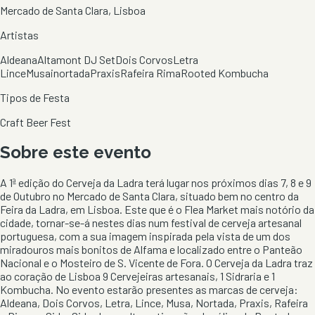
Mercado de Santa Clara, Lisboa
Artistas
Aldeana
Altamont DJ Set
Dois Corvos
Letra
Lince
Musainortada
Praxis
Rafeira Rima
Rooted Kombucha
Tipos de Festa
Craft Beer Fest
Sobre este evento
A 1ª edição do Cerveja da Ladra terá lugar nos próximos dias 7, 8 e 9
de Outubro no Mercado de Santa Clara, situado bem no centro da
Feira da Ladra, em Lisboa. Este que é o Flea Market mais notório da
cidade, tornar-se-á nestes dias num festival de cerveja artesanal
portuguesa, com a sua imagem inspirada pela vista de um dos
miradouros mais bonitos de Alfama e localizado entre o Panteão
Nacional e o Mosteiro de S. Vicente de Fora. O Cerveja da Ladra traz
ao coração de Lisboa 9 Cervejeiras artesanais, 1 Sidraria e 1
Kombucha. No evento estarão presentes as marcas de cerveja:
Aldeana, Dois Corvos, Letra, Lince, Musa, Nortada, Praxis, Rafeira