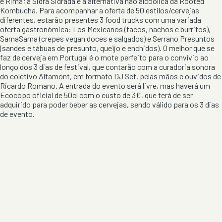
e Rima; a Sidra Sidrada e a alternativa não alcoólica da Rooted
Kombucha. Para acompanhar a oferta de 50 estilos/cervejas
diferentes, estarão presentes 3 food trucks com uma variada
oferta gastronómica: Los Mexicanos (tacos, nachos e burritos),
SamaSama (crepes vegan doces e salgados) e Serrano Presuntos
(sandes e tábuas de presunto, queijo e enchidos). O melhor que se
faz de cerveja em Portugal é o mote perfeito para o convívio ao
longo dos 3 dias de festival, que contarão com a curadoria sonora
do coletivo Altamont, em formato DJ Set, pelas mãos e ouvidos de
Ricardo Romano. A entrada do evento será livre, mas haverá um
Ecocopo oficial de 50cl com o custo de 3€, que terá de ser
adquirido para poder beber as cervejas, sendo válido para os 3 dias
de evento.