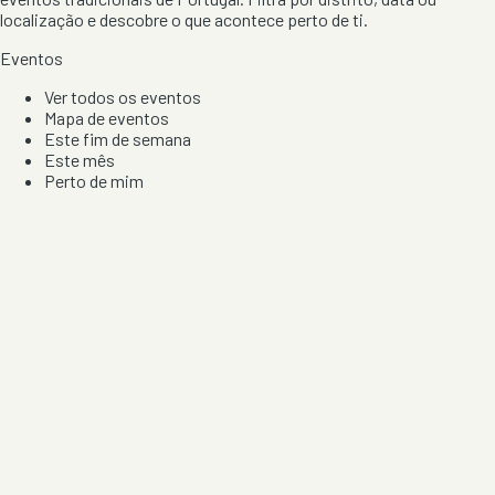
localização e descobre o que acontece perto de ti.
Eventos
Ver todos os eventos
Mapa de eventos
Este fim de semana
Este mês
Perto de mim
Por artista, local e tipo de festa
Por Localização
Todos os distritos
Distrito de Braga
Distrito do Porto
Distrito de Lisboa
Distrito de Faro
Informação
Sobre Nós
Contacto
Privacidade e Condições