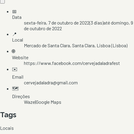
📅
Data
sexta-feira, 7 de outubro de 2022
(
3
dias)
até
domingo, 9
de outubro de 2022
📍
Local
Mercado de Santa Clara
, Santa Clara
, Lisboa
(Lisboa)
🌐
Website
https://www.facebook.com/cervejadaladrafest
✉️
Email
cervejadaladra@gmail.com
🗺️
Direções
Waze
|
Google Maps
Tags
Locais