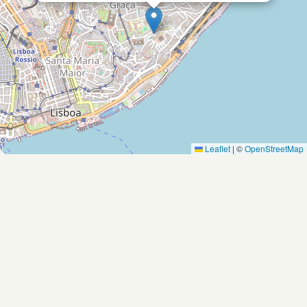
Leaflet
|
©
OpenStreetMap