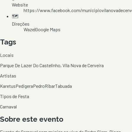
Website
https://www.facebook.com/municipiovilanovadecerv
🗺️
Direções
Waze
|
Google Maps
Tags
Locais
Parque De Lazer Do Castelinho, Vila Nova de Cerveira
Artistas
Karetus
Pedigera
Pedro
Ribar
Tabuada
Tipos de Festa
Carnaval
Sobre este evento
Evento de Carnaval com música ao vivo de Pedro Siera, Diogo