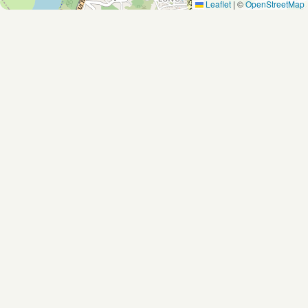
Leaflet
|
©
OpenStreetMap