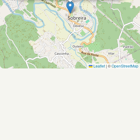
Leaflet
|
©
OpenStreetMap