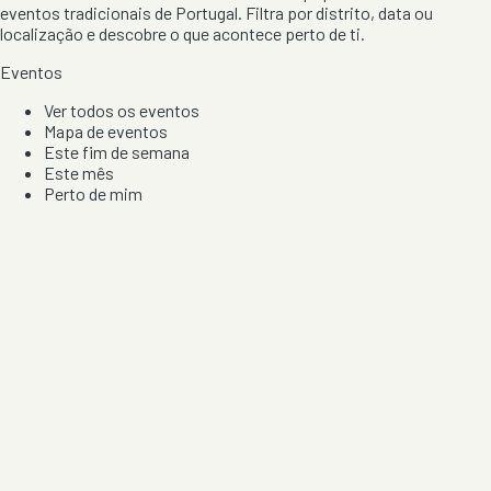
eventos tradicionais de Portugal. Filtra por distrito, data ou
localização e descobre o que acontece perto de ti.
Eventos
Ver todos os eventos
Mapa de eventos
Este fim de semana
Este mês
Perto de mim
Por artista, local e tipo de festa
Por Localização
Todos os distritos
Distrito de Braga
Distrito do Porto
Distrito de Lisboa
Distrito de Faro
Informação
Sobre Nós
Contacto