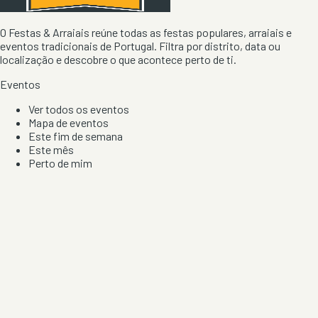
O Festas & Arraiais reúne todas as festas populares, arraiais e
eventos tradicionais de Portugal. Filtra por distrito, data ou
localização e descobre o que acontece perto de ti.
Eventos
Ver todos os eventos
Mapa de eventos
Este fim de semana
Este mês
Perto de mim
Por artista, local e tipo de festa
Por Localização
Todos os distritos
Distrito de Braga
Distrito do Porto
Distrito de Lisboa
Distrito de Faro
Informação