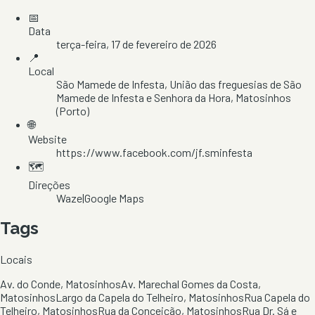
📅
Data
terça-feira, 17 de fevereiro de 2026
📍
Local
São Mamede de Infesta
, União das freguesias de São
Mamede de Infesta e Senhora da Hora
, Matosinhos
(Porto)
🌐
Website
https://www.facebook.com/jf.sminfesta
🗺️
Direções
Waze
|
Google Maps
Tags
Locais
Av. do Conde, Matosinhos
Av. Marechal Gomes da Costa,
Matosinhos
Largo da Capela do Telheiro, Matosinhos
Rua Capela do
Telheiro, Matosinhos
Rua da Conceição, Matosinhos
Rua Dr. Sá e