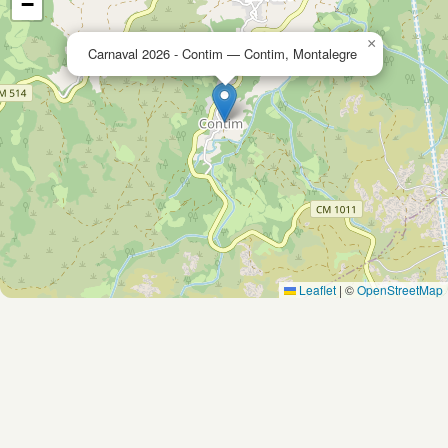
−
×
Carnaval 2026 - Contim — Contim, Montalegre
Leaflet
|
©
OpenStreetMap