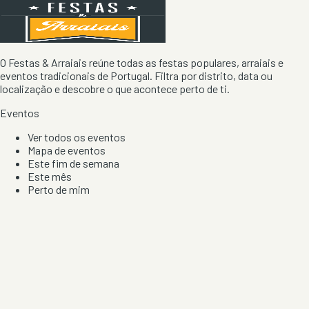
O Festas & Arraiais reúne todas as festas populares, arraiais e
eventos tradicionais de Portugal. Filtra por distrito, data ou
localização e descobre o que acontece perto de ti.
Eventos
Ver todos os eventos
Mapa de eventos
Este fim de semana
Este mês
Perto de mim
Por artista, local e tipo de festa
Por Localização
Todos os distritos
Distrito de Braga
Distrito do Porto
Distrito de Lisboa
Distrito de Faro