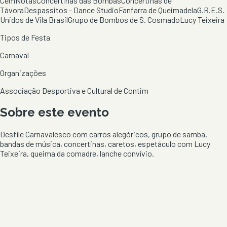
CemNotas
Concertinas das Bombas
Concertinas de
Távora
Despassitos - Dance Studio
Fanfarra de Queimadela
G.R.E.S.
Unidos de Vila Brasil
Grupo de Bombos de S. Cosmado
Lucy Teixeira
Tipos de Festa
Carnaval
Organizações
Associação Desportiva e Cultural de Contim
Sobre este evento
Desfile Carnavalesco com carros alegóricos, grupo de samba,
bandas de música, concertinas, caretos, espetáculo com Lucy
Teixeira, queima da comadre, lanche convívio.