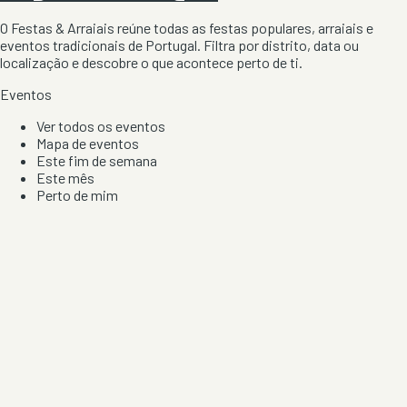
O Festas & Arraiais reúne todas as festas populares, arraiais e
eventos tradicionais de Portugal. Filtra por distrito, data ou
localização e descobre o que acontece perto de ti.
Eventos
Ver todos os eventos
Mapa de eventos
Este fim de semana
Este mês
Perto de mim
Por artista, local e tipo de festa
Por Localização
Todos os distritos
Distrito de Braga
Distrito do Porto
Distrito de Lisboa
Distrito de Faro
Informação