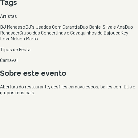
Tags
Artistas
DJ Menasso
DJ's Usados Com Garantia
Duo Daniel Silva e Ana
Duo
Renascer
Grupo das Concertinas e Cavaquinhos da Bajouca
Key
Love
Nelson Marto
Tipos de Festa
Carnaval
Sobre este evento
Abertura do restaurante, desfiles carnavalescos, bailes com DJs e
grupos musicais.