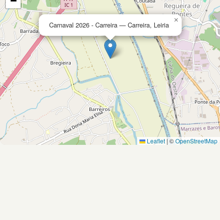
−
×
Carnaval 2026 - Carreira — Carreira, Leiria
Leaflet
|
©
OpenStreetMap