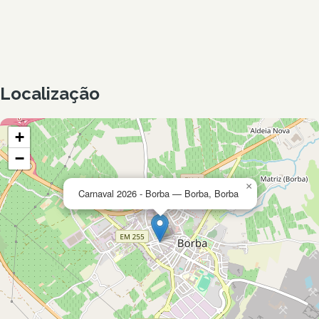
Localização
+
−
×
Carnaval 2026 - Borba — Borba, Borba