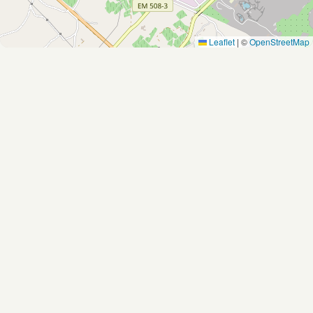
Leaflet
|
©
OpenStreetMap