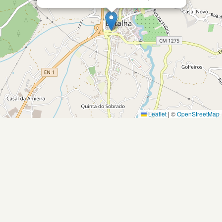
Leaflet
|
©
OpenStreetMap