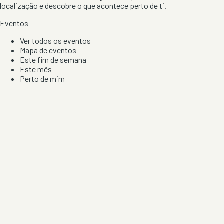
localização e descobre o que acontece perto de ti.
Eventos
Ver todos os eventos
Mapa de eventos
Este fim de semana
Este mês
Perto de mim
Por artista, local e tipo de festa
Por Localização
Todos os distritos
Distrito de Braga
Distrito do Porto
Distrito de Lisboa
Distrito de Faro
Informação
Sobre Nós
Contacto
Privacidade e Condições