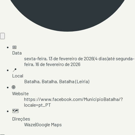
📅
Data
sexta-feira, 13 de fevereiro de 2026
(
4
dias)
até
segunda-
feira, 16 de fevereiro de 2026
📍
Local
Batalha
, Batalha
, Batalha
(Leiria)
🌐
Website
https://www.facebook.com/MunicipioBatalha/?
locale=pt_PT
🗺️
Direções
Waze
|
Google Maps