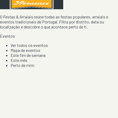
O Festas & Arraiais reúne todas as festas populares, arraiais e
eventos tradicionais de Portugal. Filtra por distrito, data ou
localização e descobre o que acontece perto de ti.
Eventos
Ver todos os eventos
Mapa de eventos
Este fim de semana
Este mês
Perto de mim
Por artista, local e tipo de festa
Por Localização
Todos os distritos
Distrito de Braga
Distrito do Porto
Distrito de Lisboa
Distrito de Faro
Informação