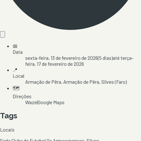
📅
Data
sexta-feira, 13 de fevereiro de 2026
(
5
dias)
até
terça-
feira, 17 de fevereiro de 2026
📍
Local
Armação de Pêra
, Armação de Pêra
, Silves
(Faro)
🗺️
Direções
Waze
|
Google Maps
Tags
Locais
Sede Clube de Futebol Os Armacenenses, Silves