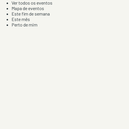
Ver todos os eventos
Mapa de eventos
Este fim de semana
Este mês
Perto de mim
Por artista, local e tipo de festa
Por Localização
Todos os distritos
Distrito de Braga
Distrito do Porto
Distrito de Lisboa
Distrito de Faro
Informação
Sobre Nós
Contacto
Privacidade e Condições
Aviso de Cookies
Redes Sociais