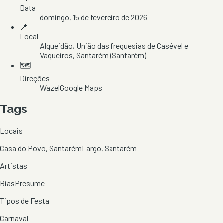
Data
domingo, 15 de fevereiro de 2026
📍
Local
Alqueidão
, União das freguesias de Casével e
Vaqueiros
, Santarém
(Santarém)
🗺️
Direções
Waze
|
Google Maps
Tags
Locais
Casa do Povo, Santarém
Largo, Santarém
Artistas
Bias
Presume
Tipos de Festa
Carnaval