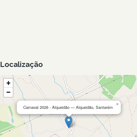
Localização
+
−
×
Carnaval 2026 - Alqueidão — Alqueidão, Santarém