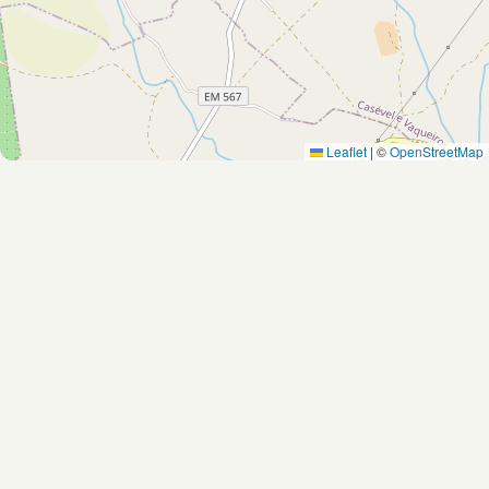
Leaflet
|
©
OpenStreetMap