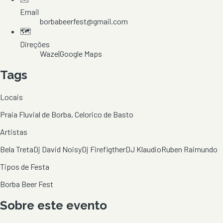
Email
borbabeerfest@gmail.com
🗺️
Direções
Waze
|
Google Maps
Tags
Locais
Praia Fluvial de Borba, Celorico de Basto
Artistas
Bela Treta
Dj David Noisy
Dj Firefigther
DJ Klaudio
Ruben Raimundo
Tipos de Festa
Borba Beer Fest
Sobre este evento