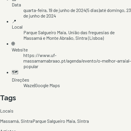
Data
quarta-feira, 19 de junho de 2024
(
5
dias)
até
domingo, 23
de junho de 2024
📍
Local
Parque Salgueiro Maia
, União das freguesias de
Massamá e Monte Abraão
, Sintra
(Lisboa)
🌐
Website
https://www.uf-
massamamabraao.pt/agenda/evento/o-melhor-arraial-
popular
🗺️
Direções
Waze
|
Google Maps
Tags
Locais
Massamá, Sintra
Parque Salgueiro Maia, Sintra