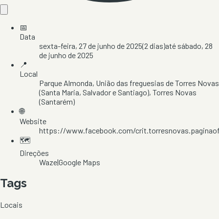
📅
Data
sexta-feira, 27 de junho de 2025
(
2
dias)
até
sábado, 28
de junho de 2025
📍
Local
Parque Almonda
, União das freguesias de Torres Novas
(Santa Maria, Salvador e Santiago)
, Torres Novas
(Santarém)
🌐
Website
https://www.facebook.com/crit.torresnovas.paginaof
🗺️
Direções
Waze
|
Google Maps
Tags
Locais