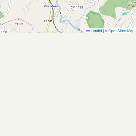
Leaflet
|
©
OpenStreetMap