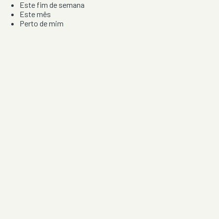
Este fim de semana
Este mês
Perto de mim
Por artista, local e tipo de festa
Por Localização
Todos os distritos
Distrito de Braga
Distrito do Porto
Distrito de Lisboa
Distrito de Faro
Informação
Sobre Nós
Contacto
Privacidade e Condições
Aviso de Cookies
Redes Sociais
©
2026
Festas & Arraiais. Todos os direitos reservados.