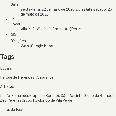
Data
sexta-feira, 22 de maio de 2026
(
2
dias)
até
sábado, 23
de maio de 2026
📍
Local
Vila Meã
, Vila Meã
, Amarante
(Porto)
🗺️
Direções
Waze
|
Google Maps
Tags
Locais
Parque de Merendas, Amarante
Artistas
Daniel Fernandes
Grupo de Bombos São Martinho
Grupo de Bombos
Zés Pereiras
Grupo Folclórico de Vila Verde
Tipos de Festa