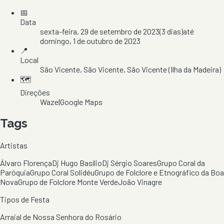
📅
Data
sexta-feira, 29 de setembro de 2023
(
3
dias)
até
domingo, 1 de outubro de 2023
📍
Local
São Vicente
, São Vicente
, São Vicente
(Ilha da Madeira)
🗺️
Direções
Waze
|
Google Maps
Tags
Artistas
Álvaro Florença
Dj Hugo Basílio
Dj Sérgio Soares
Grupo Coral da
Paróquia
Grupo Coral Solidéu
Grupo de Folclore e Etnográfico da Boa
Nova
Grupo de Folclore Monte Verde
João Vinagre
Tipos de Festa
Arraial de Nossa Senhora do Rosário