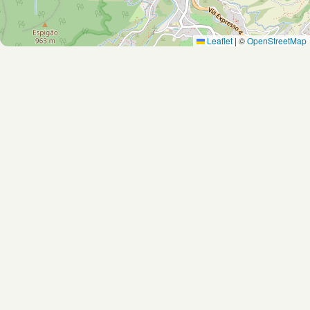
Leaflet
|
©
OpenStreetMap