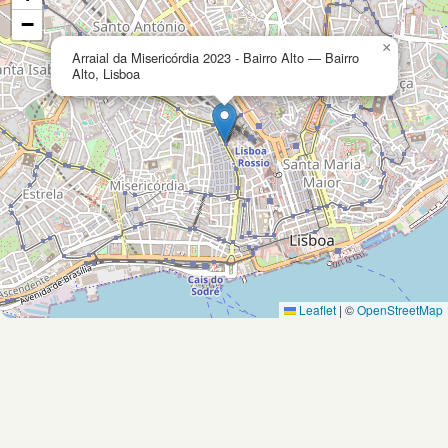
−
×
Arraial da Misericórdia 2023 - Bairro Alto — Bairro
Alto, Lisboa
Leaflet
|
©
OpenStreetMap