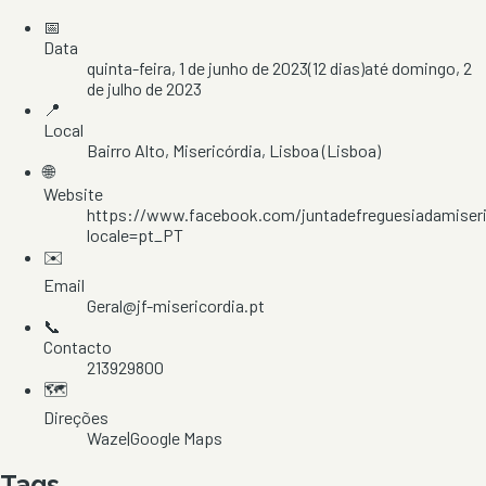
📅
Data
quinta-feira, 1 de junho de 2023
(
12
dias)
até
domingo, 2
de julho de 2023
📍
Local
Bairro Alto
, Misericórdia
, Lisboa
(Lisboa)
🌐
Website
https://www.facebook.com/juntadefreguesiadamiseri
locale=pt_PT
✉️
Email
Geral@jf-misericordia.pt
📞
Contacto
213929800
🗺️
Direções
Waze
|
Google Maps
Tags