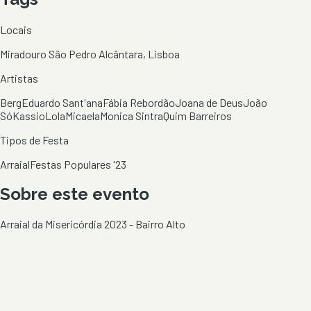
Locais
Miradouro São Pedro Alcântara, Lisboa
Artistas
Berg
Eduardo Sant'ana
Fábia Rebordão
Joana de Deus
João
Só
Kassio
Lola
Micaela
Monica Sintra
Quim Barreiros
Tipos de Festa
Arraial
Festas Populares '23
Sobre este evento
Arraial da Misericórdia 2023 - Bairro Alto