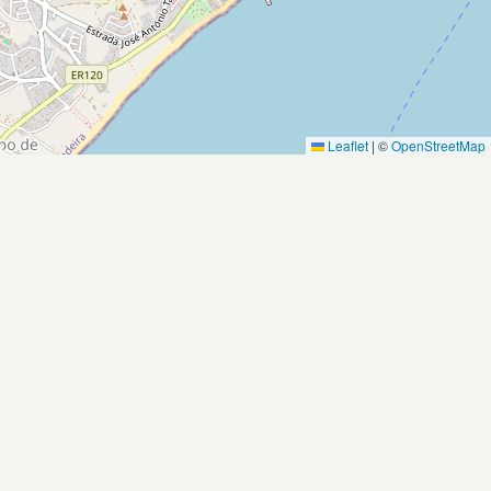
Leaflet
|
©
OpenStreetMap