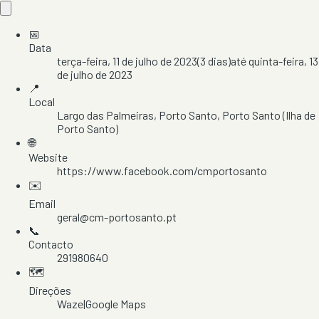
📅
Data
terça-feira, 11 de julho de 2023
(
3
dias)
até
quinta-feira, 13
de julho de 2023
📍
Local
Largo das Palmeiras
, Porto Santo
, Porto Santo
(Ilha de
Porto Santo)
🌐
Website
https://www.facebook.com/cmportosanto
✉️
Email
geral@cm-portosanto.pt
📞
Contacto
291980640
🗺️
Direções
Waze
|
Google Maps