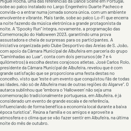
Miguel Rocha, uma das referências da Dance Scene em Portugal,
sobe ao palco instalado no Largo Engenheiro Duarte Pacheco e
convida-o a entrar numa jornada sonora única, com um ambiente
envolvente e vibrante. Mais tarde, sobe ao palco Lo-Fi que encerra
a noite fazendo da música eletrónica a grande protagonista da
noite. A “Spooky Run” integra, novamente, a programação das
Comemoração do Halloween 2023, garantindo uma prova
assustadora e cheia de surpresas para os participantes. A
iniciativa organizada pelo Clube Desportivo das Areias de S. João,
com apoio da Câmara Municipal de Albufeira em parceria do grupo
“Caminhadas ao Luar”, conta com dois percursos (de 7 e 4
quilómetros) à escolha destes corajosos atletas. José Carlos Rolo,
presidente da Câmara Municipal de Albufeira, revelou que é com
grande satisfação que se proporciona uma festa destas no
concelho, visto que “este é um evento que conquistou fãs de todas
as idades, não só de Albufeira mas de outras regiões do Algarve”. O
autarca sublinhou que “embora o ‘Halloween’ não seja uma
comemoração tradicionalmente portuguesa, em Albufeira, é já
considerado um evento de grande escala e de referência,
influenciando de forma benéfica a economia local durante a baixa
época turística”. Reúna a família e os amigos e aproveite a
atmosfera e o clima que se vão fazer sentir em Albufeira, na última
noite do mês de outubro.