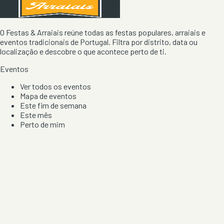
O Festas & Arraiais reúne todas as festas populares, arraiais e
eventos tradicionais de Portugal. Filtra por distrito, data ou
localização e descobre o que acontece perto de ti.
Eventos
Ver todos os eventos
Mapa de eventos
Este fim de semana
Este mês
Perto de mim
Por artista, local e tipo de festa
Por Localização
Todos os distritos
Distrito de Braga
Distrito do Porto
Distrito de Lisboa
Distrito de Faro