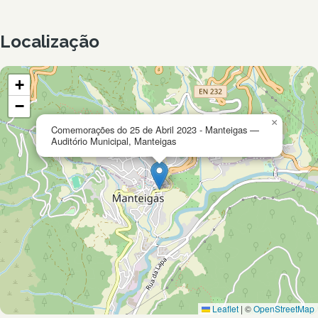
Localização
+
−
×
Comemorações do 25 de Abril 2023 - Manteigas —
Auditório Municipal, Manteigas
Leaflet
|
©
OpenStreetMap