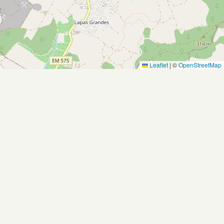
Leaflet
|
©
OpenStreetMap