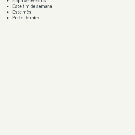
Mapa de eventos
Este fim de semana
Este mês
Perto de mim
Por artista, local e tipo de festa
Por Localização
Todos os distritos
Distrito de Braga
Distrito do Porto
Distrito de Lisboa
Distrito de Faro
Informação
Sobre Nós
Contacto
Privacidade e Condições
Aviso de Cookies
Redes Sociais