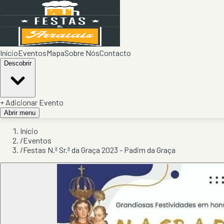
Início
Eventos
Mapa
Sobre Nós
Contacto
Descobrir
+ Adicionar Evento
Abrir menu
Início
/
Eventos
/
Festas N.ª Sr.ª da Graça 2023 - Padim da Graça