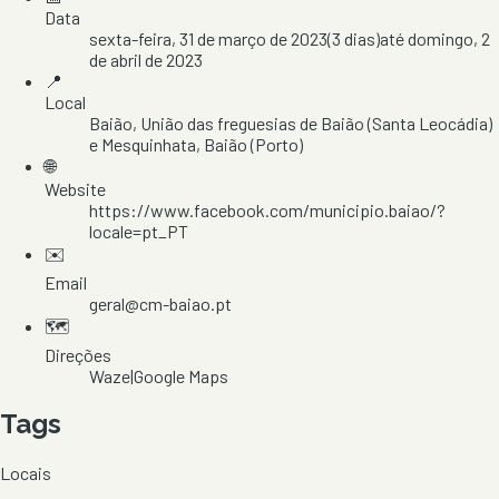
Data
sexta-feira, 31 de março de 2023
(
3
dias)
até
domingo, 2
de abril de 2023
📍
Local
Baião
, União das freguesias de Baião (Santa Leocádia)
e Mesquinhata
, Baião
(Porto)
🌐
Website
https://www.facebook.com/municipio.baiao/?
locale=pt_PT
✉️
Email
geral@cm-baiao.pt
🗺️
Direções
Waze
|
Google Maps
Tags
Locais