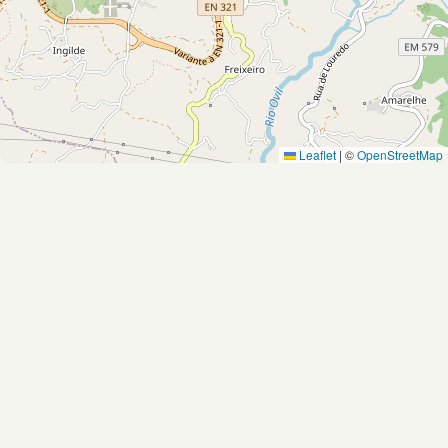
Leaflet
|
©
OpenStreetMap