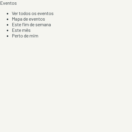
Eventos
Ver todos os eventos
Mapa de eventos
Este fim de semana
Este mês
Perto de mim
Por artista, local e tipo de festa
Por Localização
Todos os distritos
Distrito de Braga
Distrito do Porto
Distrito de Lisboa
Distrito de Faro
Informação
Sobre Nós
Contacto
Privacidade e Condições
Aviso de Cookies
Redes Sociais