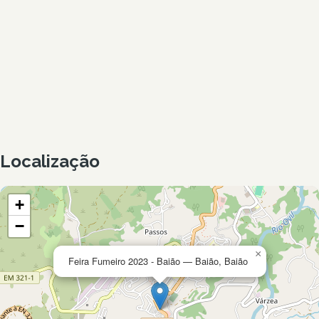
Localização
+
−
×
Feira Fumeiro 2023 - Baião — Baião, Baião