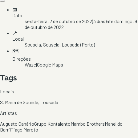
📅
Data
sexta-feira, 7 de outubro de 2022
(
3
dias)
até
domingo, 9
de outubro de 2022
📍
Local
Sousela
, Sousela
, Lousada
(Porto)
🗺️
Direções
Waze
|
Google Maps
Tags
Locais
S. Maria de Sounde, Lousada
Artistas
Augusto Canário
Grupo Kontalento
Mambo Brothers
Manel do
Barril
Tiago Maroto