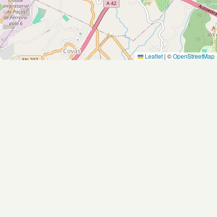
Leaflet
|
©
OpenStreetMap