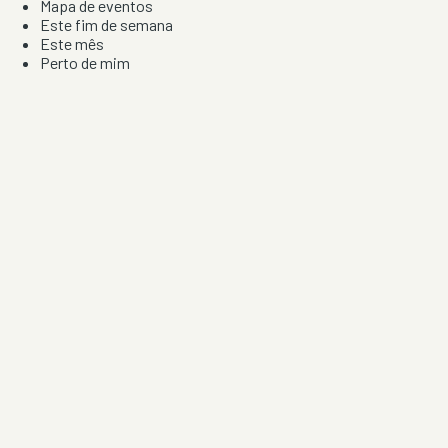
Mapa de eventos
Este fim de semana
Este mês
Perto de mim
Por artista, local e tipo de festa
Por Localização
Todos os distritos
Distrito de Braga
Distrito do Porto
Distrito de Lisboa
Distrito de Faro
Informação
Sobre Nós
Contacto
Privacidade e Condições
Aviso de Cookies
Redes Sociais